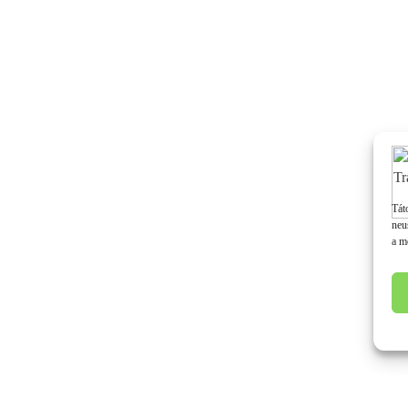
Tát
neu
a m