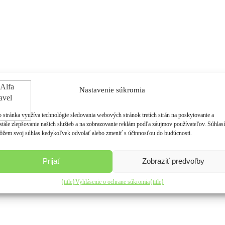
Nastavenie súkromia
o stránka využíva technológie sledovania webových stránok tretích strán na poskytovanie a
stále zlepšovanie našich služieb a na zobrazovanie reklám podľa záujmov používateľov. Súhlas
ôžem svoj súhlas kedykoľvek odvolať alebo zmeniť s účinnosťou do budúcnosti.
Prijať
Zobraziť predvoľby
{title}
Vyhlásenie o ochrane súkromia
{title}