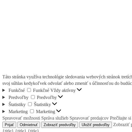
Táto stránka využíva technológie sledovania webových stránok tretíc
svoj súhlas kedykoľvek odvolať alebo zmeniť s účinnosťou do budúc
Funkčné
Funkčné
Vždy aktívny
Predvoľby
Predvoľby
Štatistiky
Štatistiky
Marketing
Marketing
Spravovať možnosti
Správa služieb
Spravovať predajcov
Prečítajte s
Zobraziť 
Prijať
Odmietnuť
Zobraziť predvoľby
Uložiť predvoľby
{title}
{title}
{title}