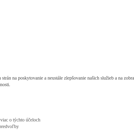
h strán na poskytovanie a neustále zlepšovanie našich služieb a na z
nosti.
i viac o týchto účeloch
predvoľby