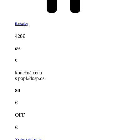
Raňajky
428
€
698
€
konečná cena
s popl./dosp.os.
80
€
OFF
€
Zobraziť viac