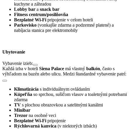
kuchyne a záhradou
Lobby bar
a
snack bar
Fitness centrum/posilňovňa
Bezplatné Wi-Fi
pripojenie v celom hoteli
Parkovisko
(vonkajšie zdarma a podzemné platené) a
nabíjacia stanica pre elektromobily
Ubytovanie
Vybavenie izieb:
Každá izba v hoteli
Siena Palace
má vlastný
balkón
, často s
výhľadom na bazén alebo ulicu. Medzi štandardné vybavenie patrí:
Klimatizácia
s individuálnym ovládaním
Kúpeľňa
so sprchou, sušičom vlasov a toaletnými potrebami
zdarma
TV
s plochou obrazovkou a satelitnými kanálmi
Minibar
Trezor
na osobné veci
Bezplatné Wi-Fi
pripojenie
Rýchlovarná kanvica
(v niektorých izbách)