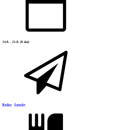
14.8. - 21.8. (8 dni)
Košice
-
Letecky