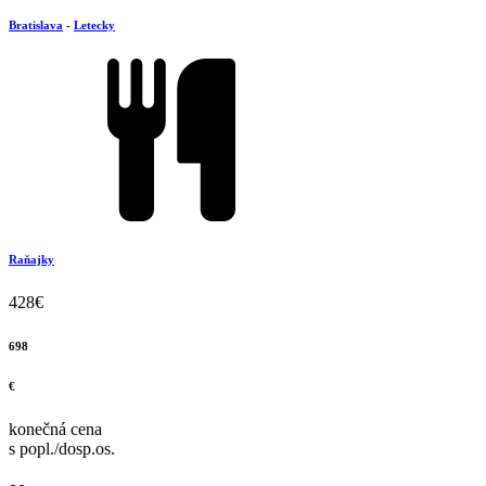
Bratislava
-
Letecky
Raňajky
428
€
698
€
konečná cena
s popl./dosp.os.