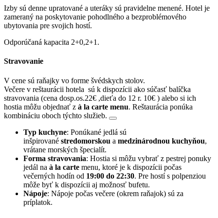
Izby sú denne upratované a uteráky sú pravidelne menené. Hotel je
zameraný na poskytovanie pohodlného a bezproblémového
ubytovania pre svojich hostí.
Odporúčaná kapacita 2+0,2+1.
Stravovanie
V cene sú raňajky vo forme švédskych stolov.
Večere v reštaurácii hotela sú k dispozícii ako súčasť balíčka
stravovania (cena dosp.os.22€ ,dieťa do 12 r. 10€ ) alebo si ich
hostia môžu objednať z
à la carte menu
. Reštaurácia ponúka
kombináciu oboch týchto služieb.
Typ kuchyne
: Ponúkané jedlá sú
inšpirované
stredomorskou
a
medzinárodnou kuchyňou
,
vrátane morských špecialít.
Forma stravovania
: Hostia si môžu vybrať z pestrej ponuky
jedál na
à la carte
menu, ktoré je k dispozícii počas
večerných hodín od
19:00 do 22:30
. Pre hostí s polpenziou
môže byť k dispozícii aj možnosť bufetu.
Nápoje
: Nápoje počas večere (okrem raňajok) sú za
príplatok.