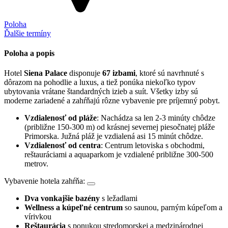
Poloha
Ďalšie termíny
Poloha a popis
Hotel
Siena Palace
disponuje
67 izbami
, ktoré sú navrhnuté s
dôrazom na pohodlie a luxus, a tiež ponúka niekoľko typov
ubytovania vrátane štandardných izieb a suít. Všetky izby sú
moderne zariadené a zahŕňajú rôzne vybavenie pre príjemný pobyt.
Vzdialenosť od pláže
: Nachádza sa len 2-3 minúty chôdze
(približne 150-300 m) od krásnej severnej piesočnatej pláže
Primorska. Južná pláž je vzdialená asi 15 minút chôdze.
Vzdialenosť od centra
: Centrum letoviska s obchodmi,
reštauráciami a aquaparkom je vzdialené približne 300-500
metrov.
Vybavenie hotela zahŕňa:
Dva vonkajšie bazény
s ležadlami
Wellness a kúpeľné centrum
so saunou, parným kúpeľom a
vírivkou
Reštaurácia
s ponukou stredomorskej a medzinárodnej