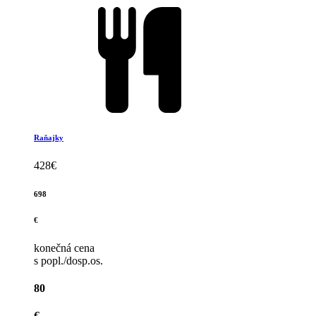
Raňajky
428
€
698
€
konečná cena
s popl./dosp.os.
80
€